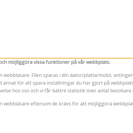
t och möjliggöra vissa funktioner på vår webbplats.
 din webbläsare. Filen sparas i din dator/platta/mobil, antin
 annat för att spara inställningar du har gjort på webbplatse
evelse hos oss och vi får bättre statistik över antal besöka
din webbläsare eftersom de krävs för att möjliggöra webbpl