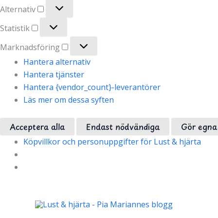
Alternativ
Alternativ
Statistik
Statistik
Marknadsföring
Marknadsföring
Hantera alternativ
Hantera tjänster
Hantera {vendor_count}-leverantörer
Läs mer om dessa syften
Acceptera alla
Endast nödvändiga
Gör egna 
Köpvillkor och personuppgifter för Lust & hjärta
Hoppa
till
innehåll