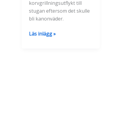
korvgrillningsutflykt till
stugan eftersom det skulle
bli kanonväder.
Korvgrillning
Läs inlägg »
hemma