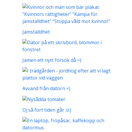
Jämställdhet
Jamen ett nytt försök då =)
Avvand från datorn =)
Oj så fort tiden går :o|