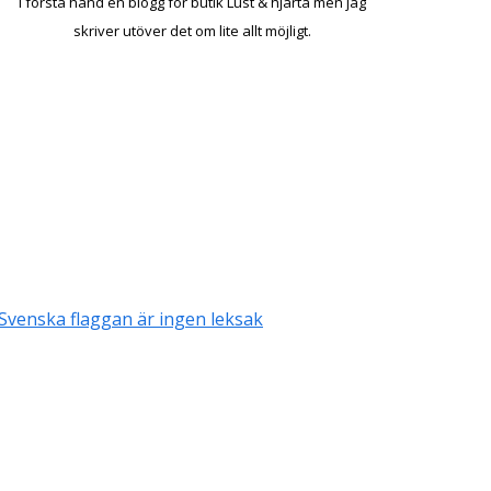
I första hand en blogg för butik Lust & hjärta men jag
skriver utöver det om lite allt möjligt.
Svenska flaggan är ingen leksak