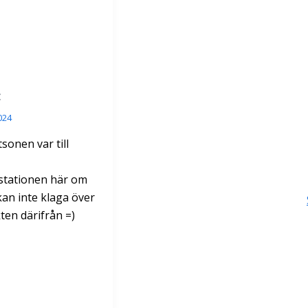
024
sonen var till
stationen här om
an inte klaga över
ten därifrån =)