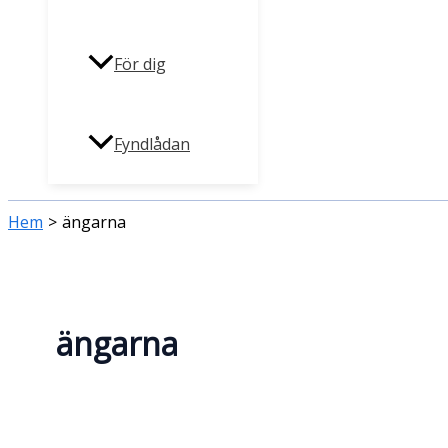
För dig
Fyndlådan
Hem
ängarna
ängarna