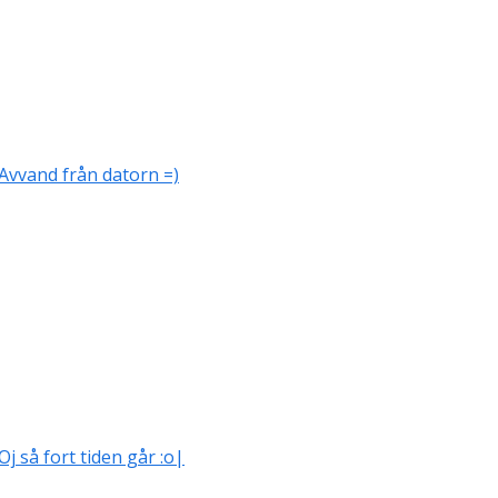
Avvand från datorn =)
Oj så fort tiden går :o|