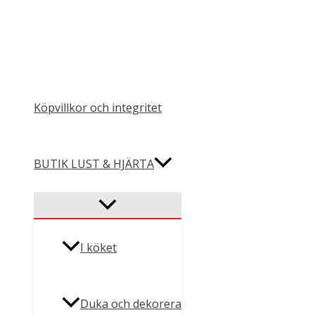
Hoppa
till
innehåll
Köpvillkor och integritet
BUTIK LUST & HJÄRTA
I köket
Duka och dekorera