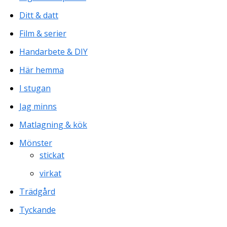
Ditt & datt
Film & serier
Handarbete & DIY
Här hemma
I stugan
Jag minns
Matlagning & kök
Mönster
stickat
virkat
Trädgård
Tyckande