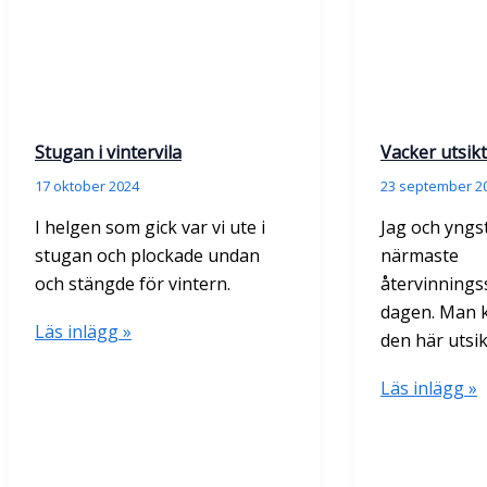
Stugan i vintervila
Vacker utsikt
17 oktober 2024
23 september 2
I helgen som gick var vi ute i
Jag och yngst
stugan och plockade undan
närmaste
och stängde för vintern.
återvinnings
dagen. Man k
Stugan
Läs inlägg »
den här utsik
i
vintervila
Vacker
Läs inlägg »
utsikt