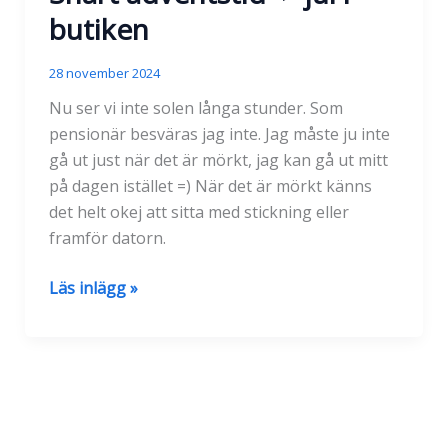
butiken
28 november 2024
Nu ser vi inte solen långa stunder. Som
pensionär besväras jag inte. Jag måste ju inte
gå ut just när det är mörkt, jag kan gå ut mitt
på dagen istället =) När det är mörkt känns
det helt okej att sitta med stickning eller
framför datorn.
Snart
Läs inlägg »
adventstid
-
>
jul
i
butiken