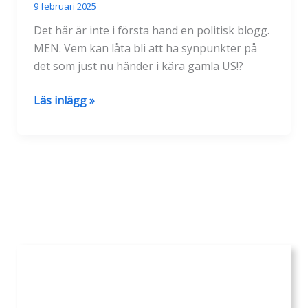
9 februari 2025
Det här är inte i första hand en politisk blogg.
MEN. Vem kan låta bli att ha synpunkter på
det som just nu händer i kära gamla US!?
Var
Läs inlägg »
det
verkligen
det
här
USA
ville?