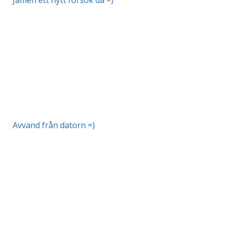
Jamen ett nytt försök då =)
Avvand från datorn =)