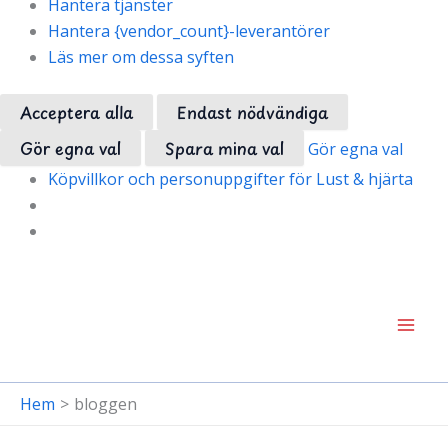
Hantera tjänster
Hantera {vendor_count}-leverantörer
Läs mer om dessa syften
Acceptera alla
Endast nödvändiga
Gör egna val
Spara mina val
Gör egna val
Köpvillkor och personuppgifter för Lust & hjärta
Hoppa
till
innehåll
Hem
bloggen