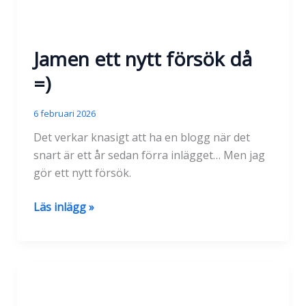
Jamen ett nytt försök då
=)
6 februari 2026
Det verkar knasigt att ha en blogg när det
snart är ett år sedan förra inlägget… Men jag
gör ett nytt försök.
Jamen
Läs inlägg »
ett
nytt
försök
då
=)