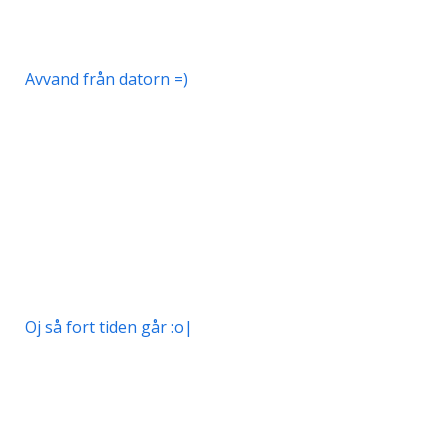
Avvand från datorn =)
Oj så fort tiden går :o|