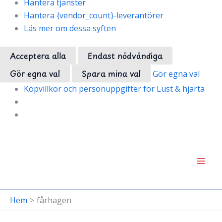
Hantera tjänster
Hantera {vendor_count}-leverantörer
Läs mer om dessa syften
Acceptera alla
Endast nödvändiga
Gör egna val
Spara mina val
Gör egna val
Köpvillkor och personuppgifter för Lust & hjärta
Hoppa
till
innehåll
Hem
fårhagen