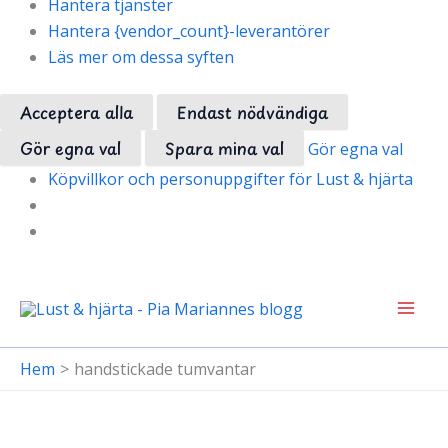
Hantera tjänster
Hantera {vendor_count}-leverantörer
Läs mer om dessa syften
Acceptera alla
Endast nödvändiga
Gör egna val
Spara mina val
Gör egna val
Köpvillkor och personuppgifter för Lust & hjärta
Hoppa
till
innehåll
Hem
handstickade tumvantar