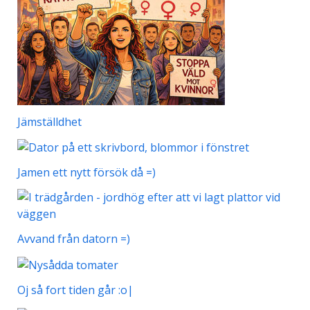
Jämställdhet
Jamen ett nytt försök då =)
Avvand från datorn =)
Oj så fort tiden går :o|