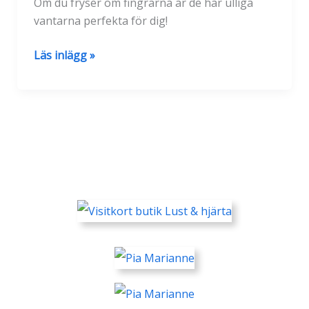
Om du fryser om fingrarna är de här ulliga
vantarna perfekta för dig!
Nytt
Läs inlägg »
i
butiken:
Varma
tumvantar