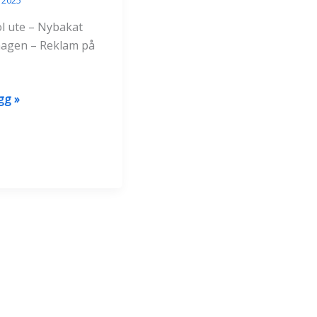
ol ute – Nybakat
magen – Reklam på
gg »
l