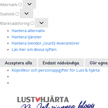
Alternativ
Alternativ
Statistik
Statistik
Marknadsföring
Marknadsföring
Hantera alternativ
Hantera tjänster
Hantera {vendor_count}-leverantörer
Läs mer om dessa syften
Acceptera alla
Endast nödvändiga
Gör egna 
Köpvillkor och personuppgifter för Lust & hjärta
Hoppa
till
innehåll