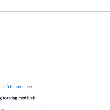
ig torsdag med blek
l
 2025