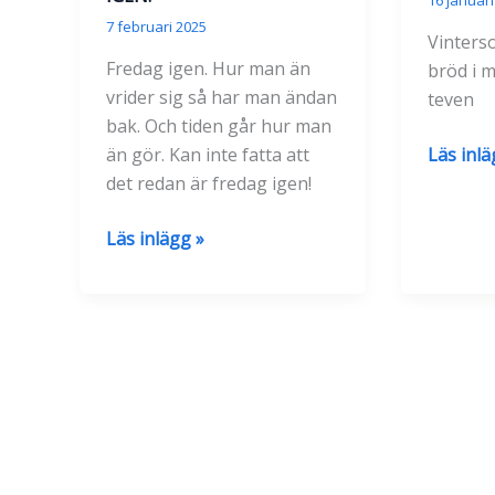
7 februari 2025
Vinters
Fredag igen. Hur man än
bröd i 
vrider sig så har man ändan
teven
bak. Och tiden går hur man
En
Läs inlä
än gör. Kan inte fatta att
vanlig
det redan är fredag igen!
torsdag
Jamen
Läs inlägg »
med
nu
blek
är
vinterso
det
ju
fredag
IGEN!