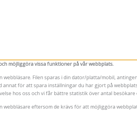
t och möjliggöra vissa funktioner på vår webbplats.
 din webbläsare. Filen sparas i din dator/platta/mobil, antin
 annat för att spara inställningar du har gjort på webbplatse
evelse hos oss och vi får bättre statistik över antal besöka
din webbläsare eftersom de krävs för att möjliggöra webbpl