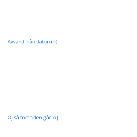
Avvand från datorn =)
Oj så fort tiden går :o|