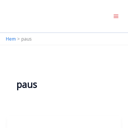
Hoppa
till
innehåll
Hem
paus
paus