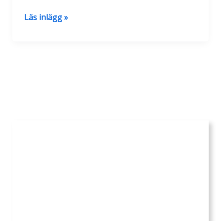
Sista
Läs inlägg »
dagen
av
sommarmånaderna