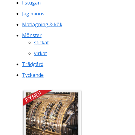
I stugan
Jag minns
Matlagning & kök
Mönster
stickat
virkat
Trädgård
Tyckande