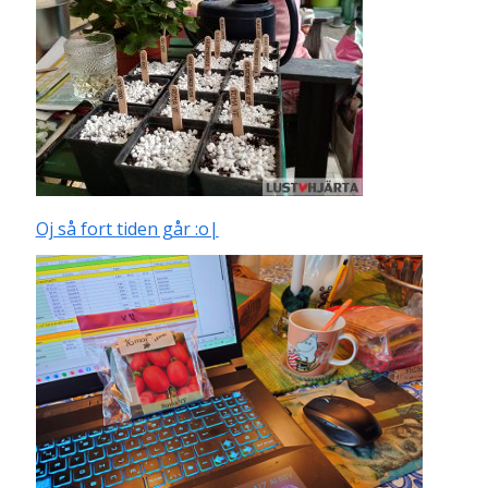
Oj så fort tiden går :o|