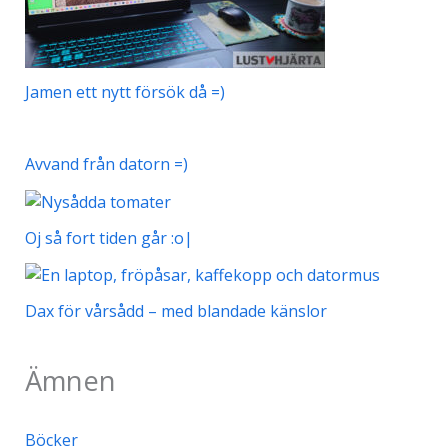
Jamen ett nytt försök då =)
Avvand från datorn =)