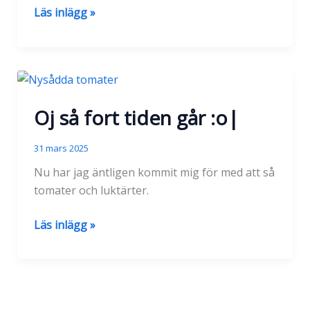
Avvand
Läs inlägg »
från
datorn
=)
Oj så fort tiden går :o|
31 mars 2025
Nu har jag äntligen kommit mig för med att så
tomater och luktärter.
Oj
Läs inlägg »
så
fort
tiden
går