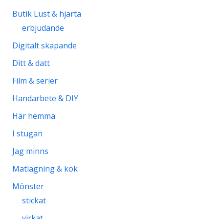
Oj så fort tiden går :o|
Dax för vårsådd – med blandade känslor
Ämnen
Böcker
Butik Lust & hjärta
erbjudande
Digitalt skapande
Ditt & datt
Film & serier
Handarbete & DIY