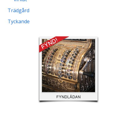
Här hemma
I stugan
Jag minns
Matlagning & kök
Mönster
stickat
virkat
Trädgård
Tyckande