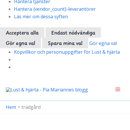
Hantera tjänster
Hantera {vendor_count}-leverantörer
Läs mer om dessa syften
Acceptera alla
Endast nödvändiga
Gör egna val
Spara mina val
Gör egna val
Köpvillkor och personuppgifter för Lust & hjärta
Hoppa
till
innehåll
Hem
trädgård