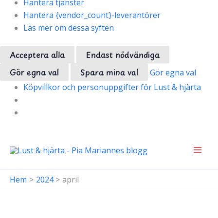
Hantera tjänster
Hantera {vendor_count}-leverantörer
Läs mer om dessa syften
Acceptera alla
Endast nödvändiga
Gör egna val
Spara mina val
Gör egna val
Köpvillkor och personuppgifter för Lust & hjärta
Hoppa
till
innehåll
Hem
2024
april