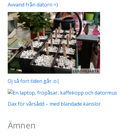
Avvand från datorn =)
Oj så fort tiden går :o|
Dax för vårsådd – med blandade känslor
Ämnen