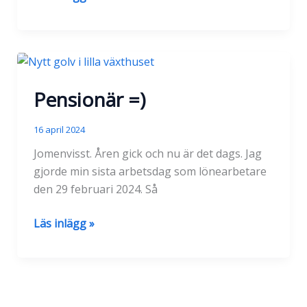
är
vår
där
ute
trots
Pensionär =)
allt
16 april 2024
Jomenvisst. Åren gick och nu är det dags. Jag
gjorde min sista arbetsdag som lönearbetare
den 29 februari 2024. Så
Pensionär
Läs inlägg »
=)