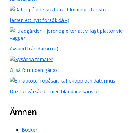
Jamen ett nytt försök då =)
Avvand från datorn =)
Oj så fort tiden går :o|
Dax för vårsådd – med blandade känslor
Ämnen
Böcker