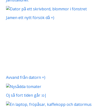
Jamen ett nytt försök då =)
Avvand från datorn =)
Oj så fort tiden går :o|