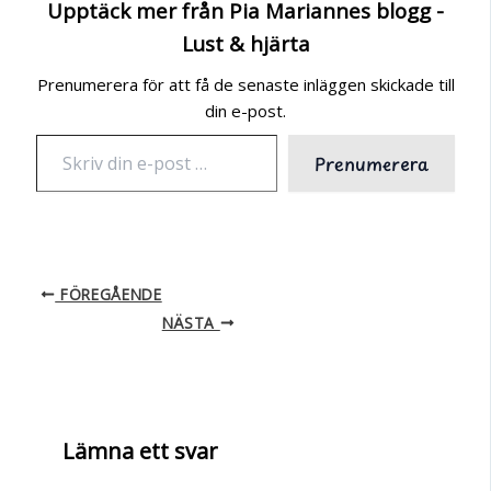
Upptäck mer från Pia Mariannes blogg -
Lust & hjärta
Prenumerera för att få de senaste inläggen skickade till
din e-post.
Skriv
Prenumerera
din
e-
post
…
FÖREGÅENDE
NÄSTA
Lämna ett svar