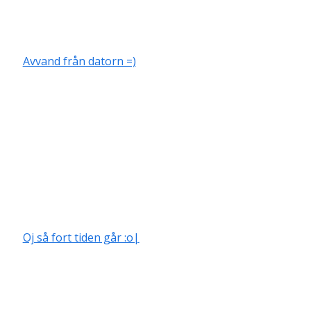
Avvand från datorn =)
Oj så fort tiden går :o|