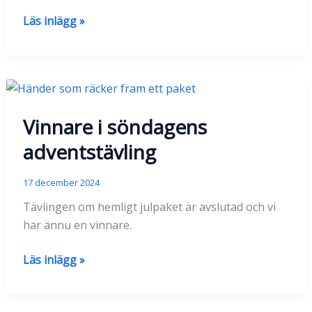
Vinnare
Läs inlägg »
av
vantarna
Isprinsessa
Vinnare i söndagens
adventstävling
17 december 2024
Tävlingen om hemligt julpaket är avslutad och vi
har ännu en vinnare.
Vinnare
Läs inlägg »
i
söndagens