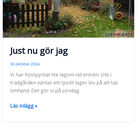
Just nu gör jag
30 oktober 2024
Vi har höstpyntat lite lagom vid entrén. Ute i
trädgården väntar ett tjockt lager löv på att tas
omhand. Det gör vi på söndag.
Just
Läs inlägg »
nu
gör
jag