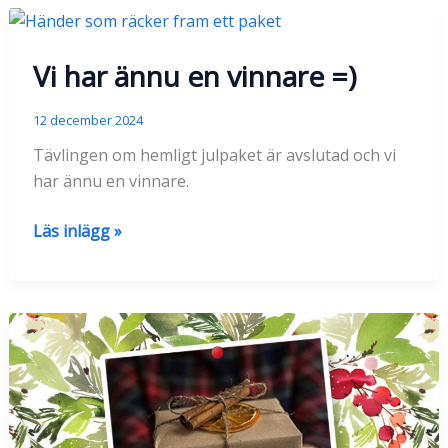
adventstävling
Vi har ännu en vinnare =)
12 december 2024
Tävlingen om hemligt julpaket är avslutad och vi
har ännu en vinnare.
Vi
Läs inlägg »
har
ännu
en
vinnare
=)