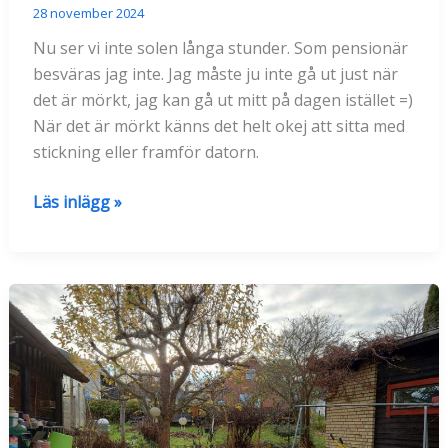
28 november 2024
Nu ser vi inte solen långa stunder. Som pensionär
besväras jag inte. Jag måste ju inte gå ut just när
det är mörkt, jag kan gå ut mitt på dagen istället =)
När det är mörkt känns det helt okej att sitta med
stickning eller framför datorn.
Snart
Läs inlägg »
adventstid
-
>
jul
i
butiken