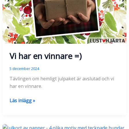
Vi har en vinnare =)
5 december 2024
Tävlingen om hemligt julpaket är avslutad och vi
har en vinnare.
Vi
Läs inlägg »
har
en
vinnare