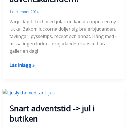
1 december 2024
Varje dag till och med julafton kan du öppna en ny
lucka. Bakom luckorna döljer sig bra erbjudanden,
tävlingar, pysseltips, recept och annat. Häng med –
missa ingen lucka – erbjudanden kanske bara
gäller en dag!
Öppna
Läs inlägg »
dagens
lucka
i
adventskalendern!
Snart adventstid -> jul i
butiken