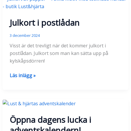
=)
Julkort i postlådan
3 december 2024
Visst är det trevligt när det kommer julkort i
postlådan. Julkort som man kan sätta upp på
kylskåpsdörren!
Julkort
Läs inlägg »
i
postlådan
Öppna dagens lucka i
adventskalendern!