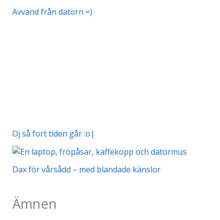
Avvand från datorn =)
Oj så fort tiden går :o|
Dax för vårsådd – med blandade känslor
Ämnen