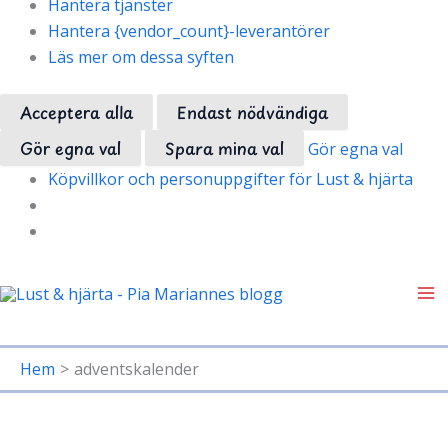
Hantera tjänster
Hantera {vendor_count}-leverantörer
Läs mer om dessa syften
Acceptera alla
Endast nödvändiga
Gör egna val
Spara mina val
Gör egna val
Köpvillkor och personuppgifter för Lust & hjärta
Hoppa
till
innehåll
Hem
adventskalender