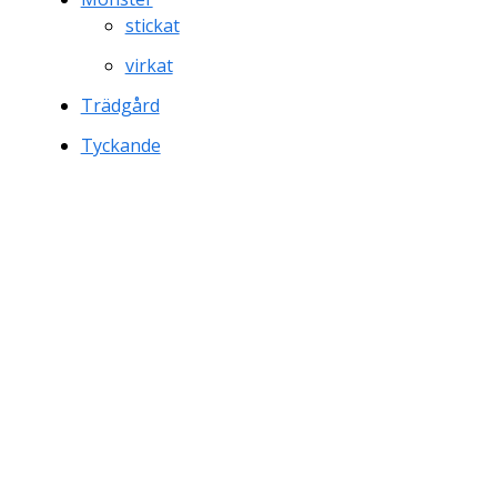
stickat
virkat
Trädgård
Tyckande