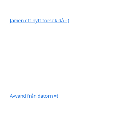
Jamen ett nytt försök då =)
Avvand från datorn =)