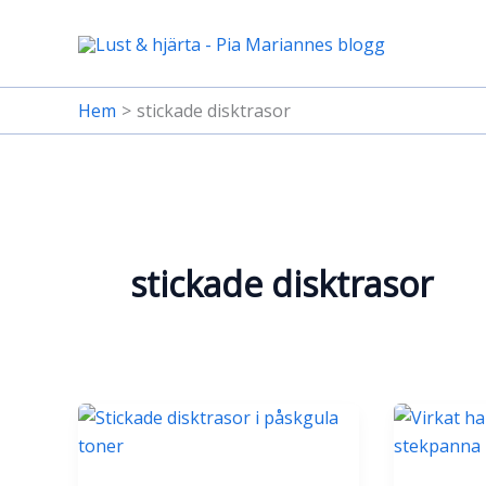
Hoppa
till
innehåll
Hem
stickade disktrasor
stickade disktrasor