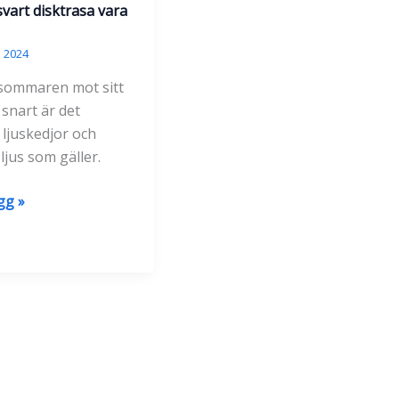
vart disktrasa vara
sskydd
i 2024
sommaren mot sitt
nnan
 snart är det
 ljuskedjor och
ljus som gäller.
gg »
a