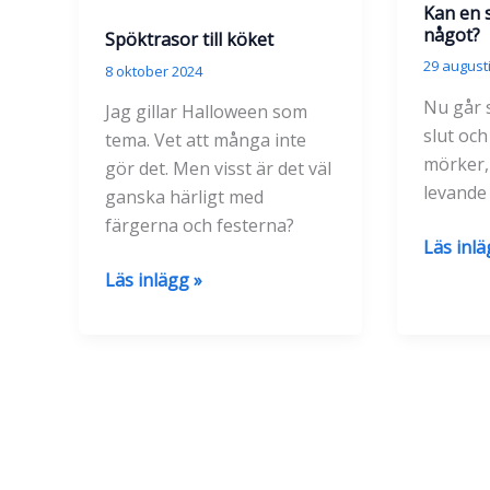
Kan en s
och
något?
Spöktrasor till köket
handtag
29 august
8 oktober 2024
till
Nu går 
stekpa
Jag gillar Halloween som
slut och
tema. Vet att många inte
mörker,
gör det. Men visst är det väl
levande 
ganska härligt med
färgerna och festerna?
Kan
Läs inlä
en
Spöktrasor
Läs inlägg »
svart
till
disktras
köket
vara
något?