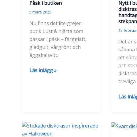
Påsk i butiken
Nytt i b
disktra
5 mars 2025
handtags
stekpa
Nu finns det lite grejer i
15 februar
butik Lust & hjärta som
passar i påsk – färgglatt,
Det är 
gladgult, vårgrönt och
sådana 
äggskalsvitt.
att sät
och stic
Påsk
Läs inlägg »
disktra
i
trevliga
butiken
Nytt
Läs inlä
i
butiken
–
fler
disktras