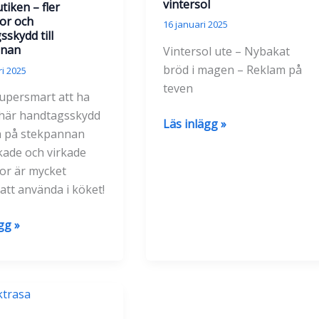
vintersol
utiken – fler
sor och
16 januari 2025
skydd till
nnan
Vintersol ute – Nybakat
bröd i magen – Reklam på
i 2025
teven
supersmart att ha
här handtagsskydd
En
Läs inlägg »
ta på stekpannan
vanlig
kade och virkade
torsdag
sor är mycket
med
 att använda i köket!
blek
vintersol
gg »
or